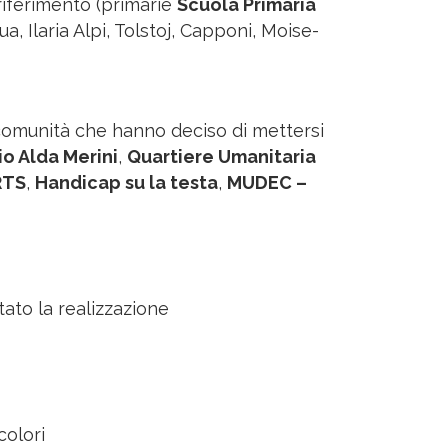
 riferimento (primarie
Scuola Primaria
a, Ilaria Alpi, Tolstoj, Capponi, Moise-
 comunità che hanno deciso di mettersi
o Alda Merini
,
Quartiere Umanitaria
RTS
,
Handicap su la testa
,
MUDEC –
itato la realizzazione
colori