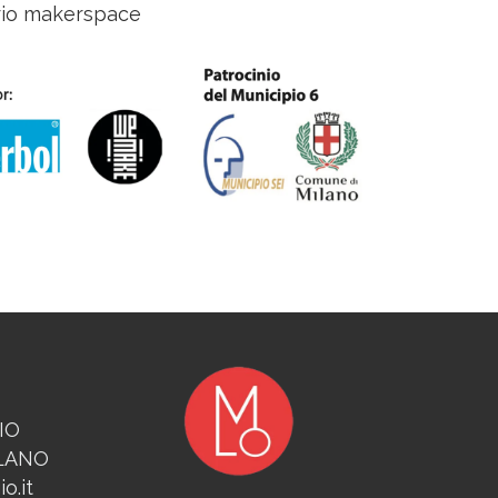
prio makerspace
IO
ILANO
o.it