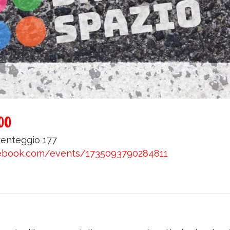
00
orenteggio 177
ebook.com/events/1735093790284811