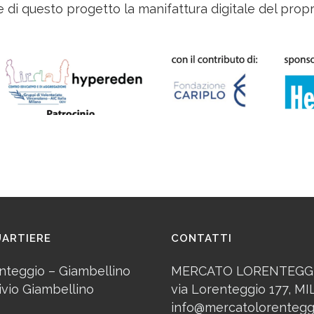
e di questo progetto la manifattura digitale del pro
UARTIERE
CONTATTI
nteggio – Giambellino
MERCATO LORENTEGG
ivio Giambellino
via Lorenteggio 177, M
info@mercatolorenteggi