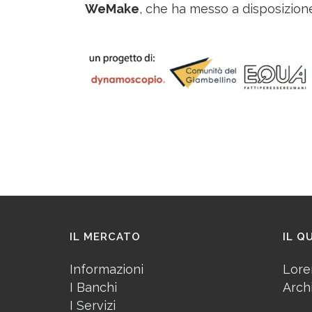
WeMake
, che ha messo a disposizion
IL MERCATO
IL Q
Informazioni
Lore
I Banchi
Arch
I Servizi